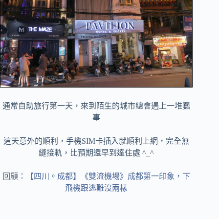
通常自助旅行第一天，來到陌生的城市總會遇上一堆蠢
事
這天意外的順利，手機SIM卡插入就順利上網，完全無
縫接軌，比預期還早到達住處 ^_^
回顧：
【四川。成都】《雙流機場》成都第一印象，下
飛機跟逃難沒兩樣