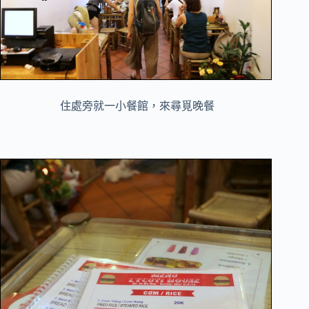
住處旁就一小餐館，來尋覓晚餐