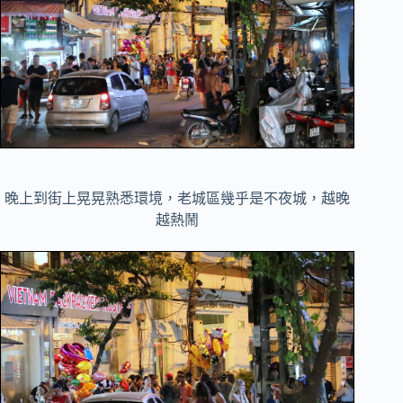
晚上到街上晃晃熟悉環境，老城區幾乎是不夜城，越晚
越熱鬧