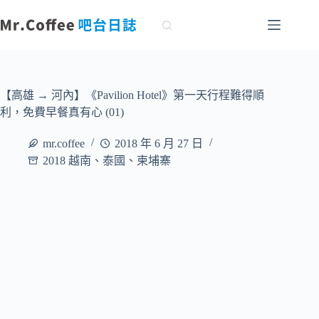
跳
至
主
要
內
容
【高雄 → 河內】《Pavilion Hotel》第一天行程難得順
利，免費早餐真有心 (01)
mr.coffee
2018 年 6 月 27 日
2018 越南、泰國、柬埔寨