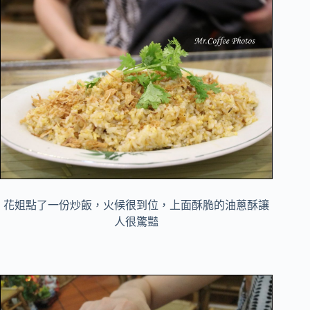
花姐點了一份炒飯，火候很到位，上面酥脆的油蔥酥讓
人很驚豔