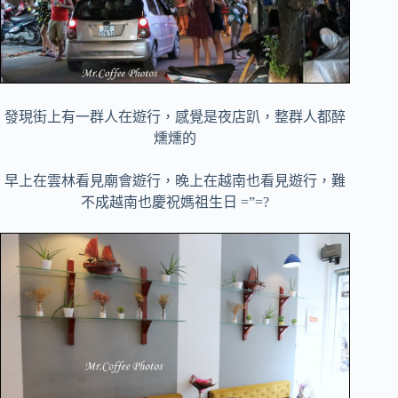
發現街上有一群人在遊行，感覺是夜店趴，整群人都醉
燻燻的
早上在雲林看見廟會遊行，晚上在越南也看見遊行，難
不成越南也慶祝媽祖生日 =”=?