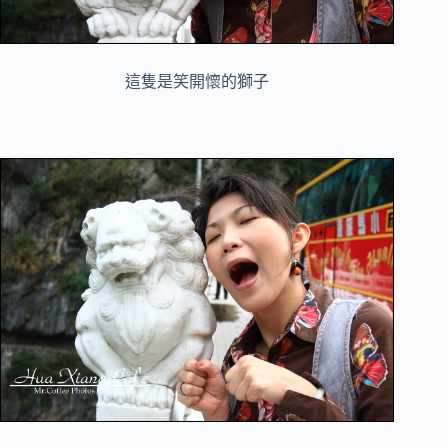
這隻
是笑開懷的獅子