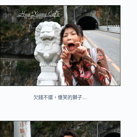
欠錢不還，傻笑的獅子…