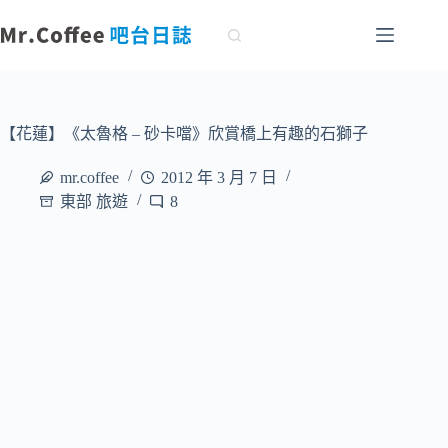
跳
至
主
要
內
容
【花蓮】《太魯格 – 砂卡噹》欣賞橋上有趣的石獅子
mr.coffee
2012 年 3 月 7 日
東部 旅遊
8