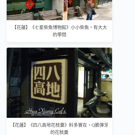
【花蓮】《七星柴魚博物館》小小柴魚，有大大
的學問
【花蓮】《四八高地花枝羹》料多實在，Q脆彈牙
的花枝羹