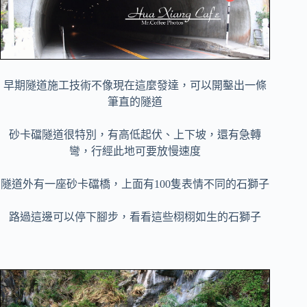
早期隧道施工技術不像現在這麼發達，可以開鑿出一條
筆直的隧道
砂卡礑隧道很特別，有高低起伏、上下坡，還有急轉
彎，行經此地可要放慢速度
隧道外有一座
砂卡礑
橋，上面有100隻表情不同的石獅子
路過這邊可以停下腳步，看看這些栩栩如生的石獅子