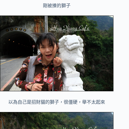
剛被揍的獅子
以為自己是招財貓的獅子，很僵硬，舉不太起來