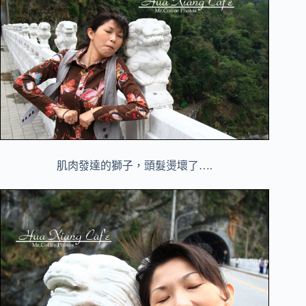
肌肉發達的獅子，頭髮燙壞了….