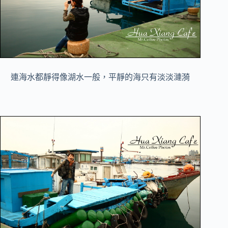
連海水都靜得像湖水一般，平靜的海只有淡淡漣漪