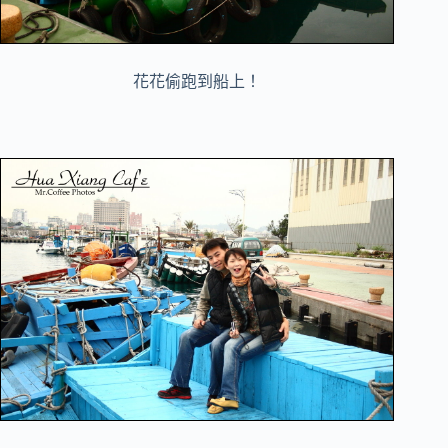
花花偷跑到船上！