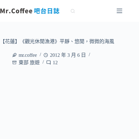
跳
至
主
要
內
容
【花蓮】《觀光休閒漁港》平靜、悠閒，微微的海風
mr.coffee
2012 年 3 月 6 日
東部 旅遊
12