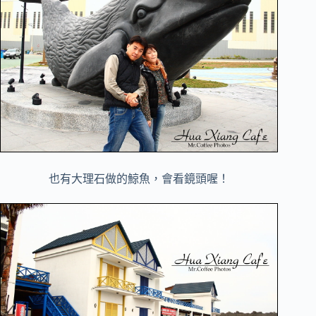
也有大理石做的鯨魚，會看鏡頭喔！