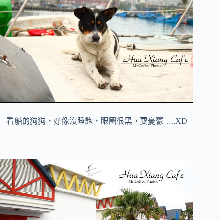
看船的狗狗，好像沒睡飽，眼圈很黑，耍憂鬱…..XD