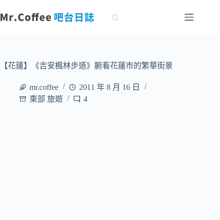
跳
至
主
要
內
容
【花蓮】《吉安楓林步道》腑看花蓮市的繁華街景
mr.coffee
2011 年 8 月 16 日
東部 旅遊
4