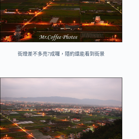
街燈差不多亮7成囉，隱約還能看到街景