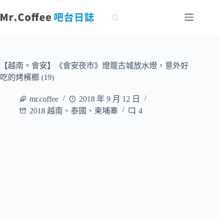
跳
至
主
要
內
容
【越南。會安】《會安夜市》燈籠古城放水燈，意外好
吃的烤檳榔 (19)
mr.coffee
2018 年 9 月 12 日
2018 越南、泰國、柬埔寨
4