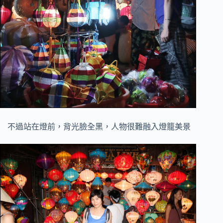
不過站在燈前，背光臉全黑，人物很難融入燈籠美景