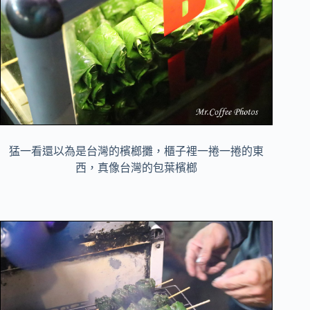
猛一看還以為是台灣的
檳榔攤，櫃子裡一捲一捲的東
西，真像台灣的包葉檳榔