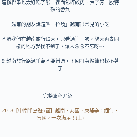
這檳榔串也太好吃了啦！裡面包碎絞肉，葉子有一股特
殊的香氣
越南的朋友說這叫「拉嘎」越南很常見的小吃
不過我們在越南旅行12天，只看過這一次，隔天再去同
樣的地方就找不到了，讓人念念不忘呀~~
到越南旅行路過千萬不要錯過，下回打著燈籠也找不著
了
完整旅程介紹 ↓
2018【中南半島遊5國】越南、泰國、柬埔寨，緬甸、
寮國，一次滿足！(上)