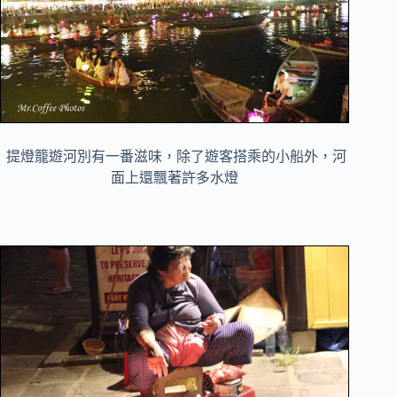
提燈籠遊河別有一番滋味，除了遊客搭乘的小船外，河
面上還飄著許多水燈