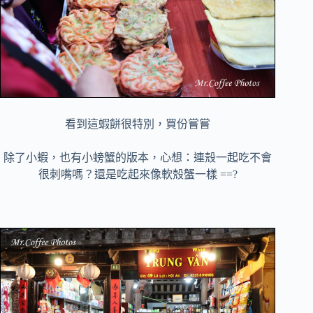
看到這蝦餅很特別，買份嘗嘗
除了小蝦，也有小螃蟹的版本，心想：連殼一起吃不會
很刺嘴嗎？還是吃起來像軟殼蟹一樣 ==?