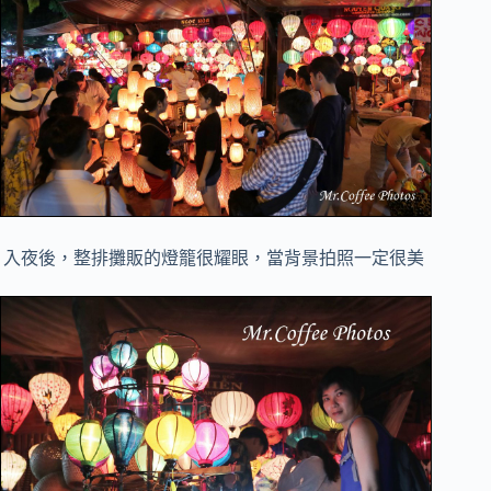
入夜後，整排攤販的燈籠很耀眼，當背景拍照一定很美