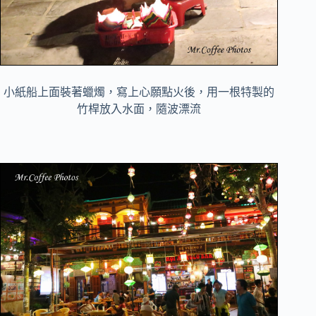
小紙船上面裝著蠟燭，寫上心願點火後，用一根特製的
竹桿放入水面，隨波漂流