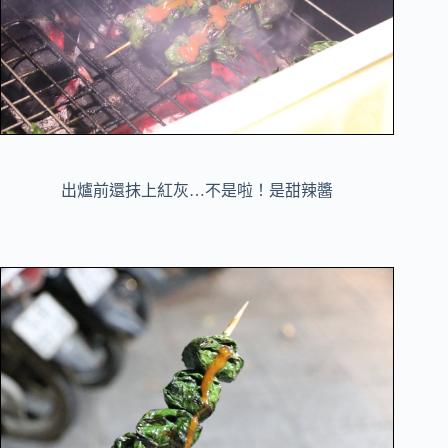
出爐前還抹上紅灰…不是啦！是甜辣醬