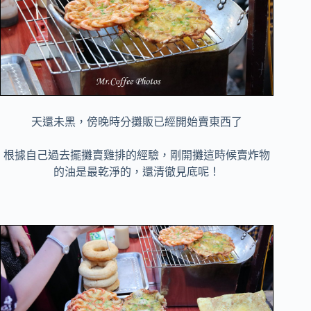
天還未黑，傍晚時分攤販已經開始賣東西了
根據自己過去擺攤賣雞排的經驗，剛開攤這時候賣炸物
的油是最乾淨的，還清徹見底呢！