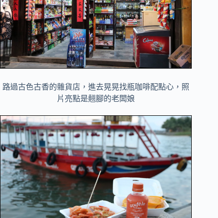
路過古色古香的雜貨店，進去晃晃找瓶咖啡配點心，照
片亮點是翹腳的老闆娘