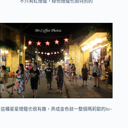
不只有紅燈籠，綠色燈籠也挺特別的
這種星星燈籠也很有趣，弄成金色就一整個瑪莉歐的fu~