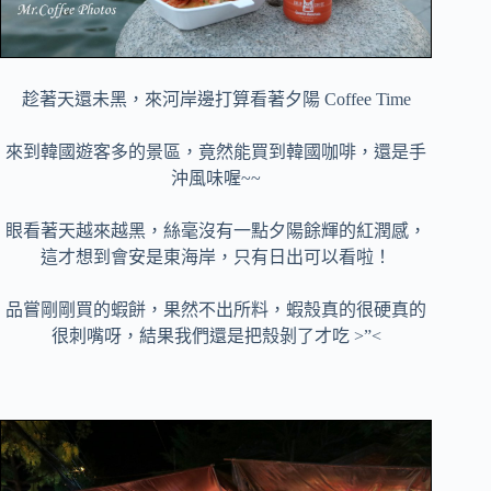
趁著天還未黑，來河岸邊打算看著夕陽 Coffee Time
來到韓國遊客多的景區，竟然能買到韓國咖啡，還是手
沖風味喔~~
眼看著天越來越黑，絲毫沒有一點夕陽餘輝的紅潤感，
這才想到會安是東海岸，只有日出可以看啦！
品嘗剛剛買的蝦餅，果然不出所料，蝦殼真的很硬真的
很刺嘴呀，結果我們還是把殼剝了才吃 >”<