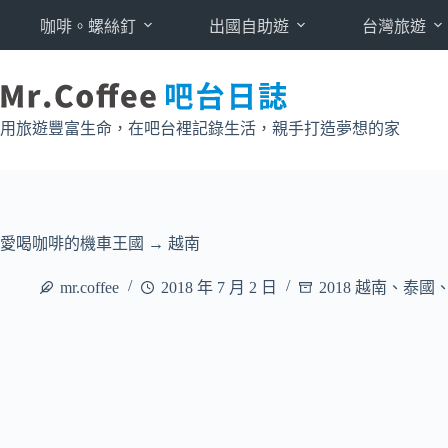
跳
咖啡。螺絲釘
出國自助遊
台灣旅遊
至
主
要
內
用旅遊豐富生命，在吧台裡記錄生活，親手打造夢想的家
容
愛喝咖啡的機車王國 → 越南
mr.coffee
2018 年 7 月 2 日
2018 越南、泰國