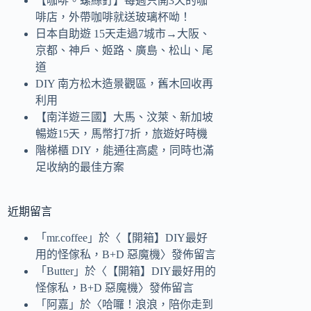
【咖啡。螺絲釘】每週只開3天的咖
啡店，外帶咖啡就送玻璃杯呦！
日本自助遊 15天走過7城市→大阪、
京都、神戶、姬路、廣島、松山、尾
道
DIY 南方松木造景觀區，舊木回收再
利用
【南洋遊三國】大馬、汶萊、新加坡
暢遊15天，馬幣打7折，旅遊好時機
階梯櫃 DIY，能通往高處，同時也滿
足收納的最佳方案
近期留言
「
mr.coffee
」於〈
【開箱】DIY最好
用的怪傢私，B+D 惡魔機
〉發佈留言
「
Butter
」於〈
【開箱】DIY最好用的
怪傢私，B+D 惡魔機
〉發佈留言
「
阿嘉
」於〈
哈囉！浪浪，陪你走到