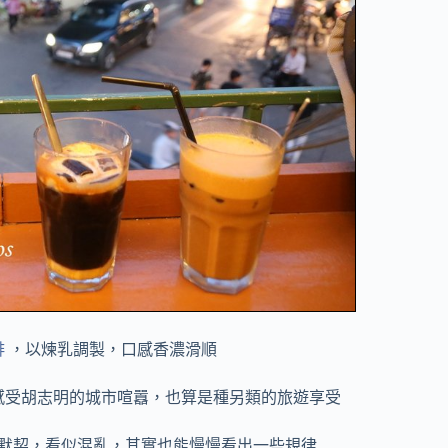
啡
，以煉乳調製，口感香濃滑順
感受胡志明的城市喧囂，也算是種另類的旅遊享受
默契，看似混亂，其實也能慢慢看出一些規律