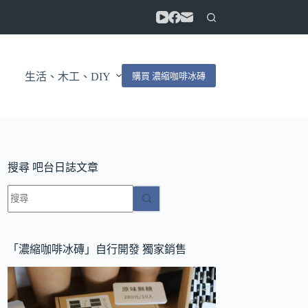
購買 濃縮咖啡冰磚
生活、木工、DIY
搜尋 吧台日誌文章
找
不
到
符
「濃縮咖啡冰磚」自行開發 獨家銷售
合
條
件