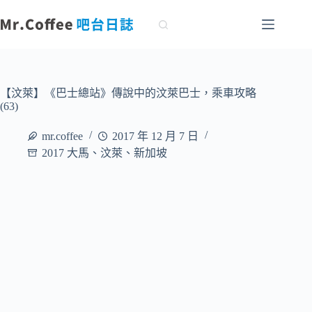
跳
至
主
要
內
容
【汶萊】《巴士總站》傳說中的汶萊巴士，乘車攻略
(63)
mr.coffee
2017 年 12 月 7 日
2017 大馬、汶萊、新加坡