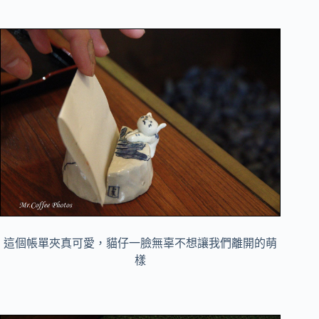
這個帳單夾真可愛，貓仔一臉無辜不想讓我們離開的萌
樣