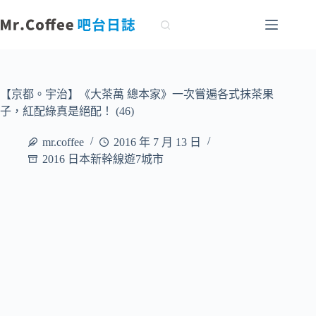
跳
至
主
要
內
容
【京都。宇治】《大茶萬 總本家》一次嘗遍各式抹茶果
子，紅配綠真是絕配！ (46)
mr.coffee
2016 年 7 月 13 日
2016 日本新幹線遊7城市