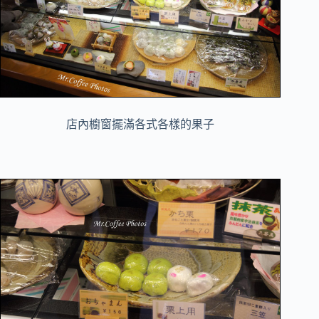
店內櫥窗擺滿各式各樣的果子