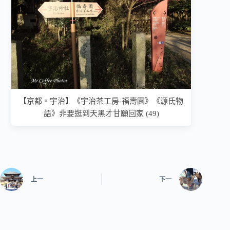
【京都。宇治】《宇治茶工房-福壽園》《源氏物
語》非要逛到天黑才甘願回家 (49)
上一
下一