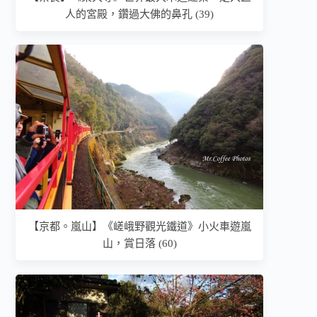
人的宮殿，鑽過大佛的鼻孔 (39)
【京都。嵐山】《嵯峨野觀光鐵道》小火車遊嵐
山，賞日落 (60)