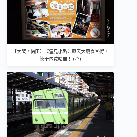
【大阪。梅田】《潼見小路》藍天大廈食堂街，
筷子內藏暗器！ (23)