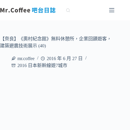
跳
至
主
要
內
容
【奈良】《奧村紀念館》無料休憩所，企業回饋遊客，
建築避震技術展示 (40)
mr.coffee
2016 年 6 月 27 日
2016 日本新幹線遊7城市