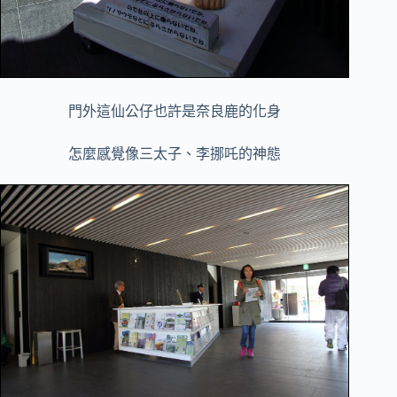
門外這仙公仔也許是奈良鹿的化身
怎麼感覺像三太子、李挪吒的神態