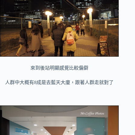
來到後站明顯感覺比較偏僻
人群中大概有8成是去藍天大廈，跟著人群走就對了