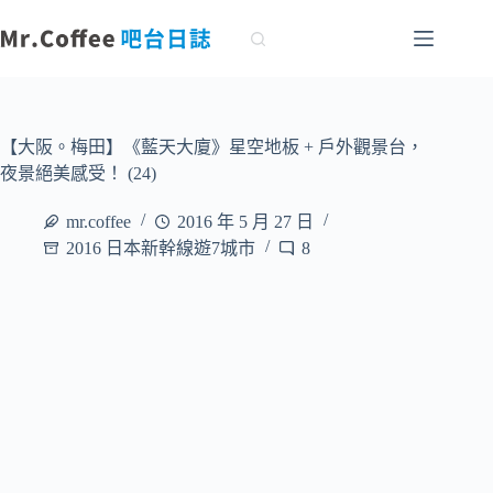
跳
至
主
要
內
容
【大阪。梅田】《藍天大廈》星空地板 + 戶外觀景台，
夜景絕美感受！ (24)
mr.coffee
2016 年 5 月 27 日
2016 日本新幹線遊7城市
8