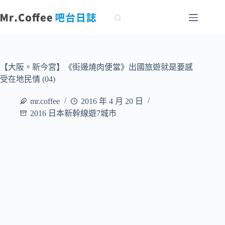
跳
至
主
要
內
容
【大阪。新今宮】《街邊燒肉便當》出國旅遊就是要感
受在地民情 (04)
mr.coffee
2016 年 4 月 20 日
2016 日本新幹線遊7城市