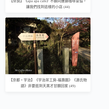
【奈良】《apa apa cafe》不願向連鎖咖啡妥協，
讓我們找到這樣的小店 (44)
【京都。宇治】《宇治茶工房-福壽園》《源氏物
語》非要逛到天黑才甘願回家 (49)