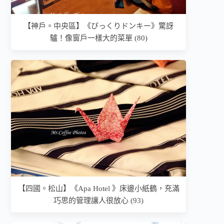
【神戶。中央區】《びっくりドンキー》驚訝
驢！像窗戶一樣大的菜單 (80)
【四國。松山】《Apa Hotel 》床邊小紙鶴，充滿
巧思的管理讓人很放心 (93)