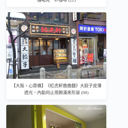
【大阪。心齋橋】《紅虎軒擔擔麵》大餃子皮薄
透光，內餡何止用飽滿來形容 (08)