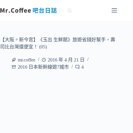
跳
至
主
要
內
容
【大阪。新今宮】《玉出 生鮮館》旅遊省錢好幫手，壽
司比台灣還便宜！ (05)
mr.coffee
2016 年 4 月 21 日
2016 日本新幹線遊7城市
4