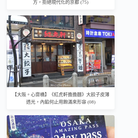
方，拒絕現代化的京都 (75)
【大阪。心齋橋】《紅虎軒擔擔麵》大餃子皮薄
透光，內餡何止用飽滿來形容 (08)