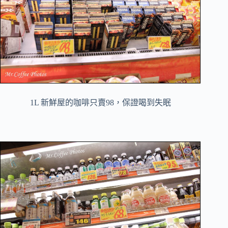
1L 新鮮屋的咖啡只賣98，保證喝到失眠