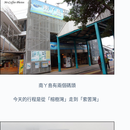
南ㄚ島有兩個碼頭
今天的行程是從「榕樹灣」走到「索罟灣」