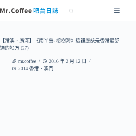
跳
至
主
要
內
容
【港澳、廣深】《南ㄚ島- 榕樹灣》這裡應該是香港最舒
適的地方 (27)
mr.coffee
2016 年 2 月 12 日
2014 香港、澳門