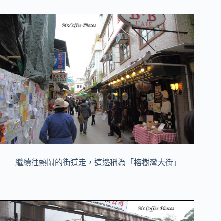
繼續往熱鬧的街道走，這邊稱為「榕樹灣大街」