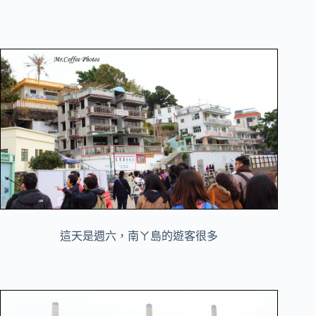
這天是週六，南ㄚ島的遊客很多