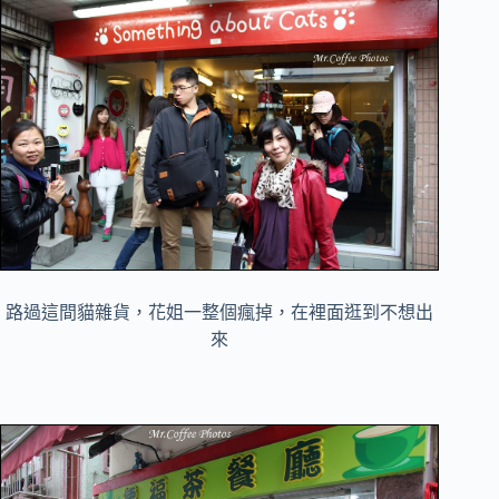
路過這間貓雜貨，花姐一整個瘋掉，在裡面逛到不想出
來