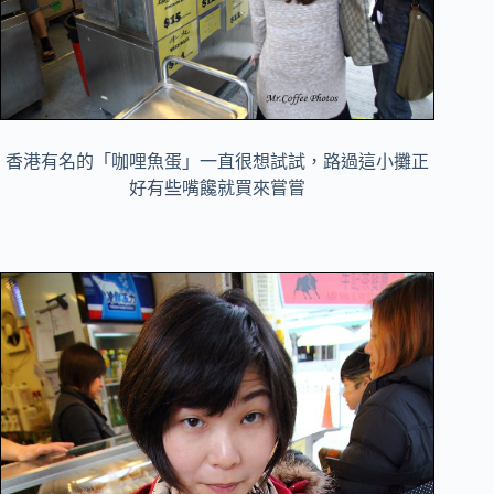
香港有名的「咖哩魚蛋」一直很想試試，路過這小攤正
好有些嘴饞就買來嘗嘗