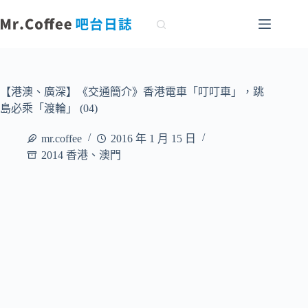
跳
至
主
要
內
容
【港澳、廣深】《交通簡介》香港電車「叮叮車」，跳
島必乘「渡輪」 (04)
mr.coffee
2016 年 1 月 15 日
2014 香港、澳門