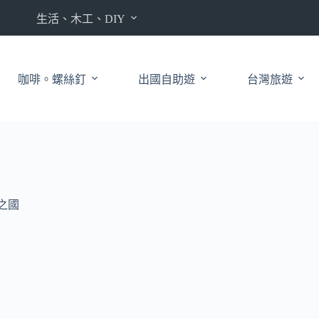
生活、木工、DIY
咖啡。螺絲釘
出國自助遊
台灣旅遊
府之國