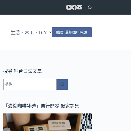
購買 濃縮咖啡冰磚
生活、木工、DIY
搜尋 吧台日誌文章
找
不
到
符
「濃縮咖啡冰磚」自行開發 獨家銷售
合
條
件