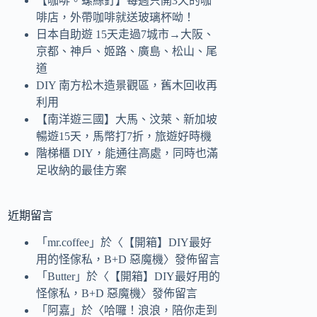
【咖啡。螺絲釘】每週只開3天的咖
啡店，外帶咖啡就送玻璃杯呦！
日本自助遊 15天走過7城市→大阪、
京都、神戶、姬路、廣島、松山、尾
道
DIY 南方松木造景觀區，舊木回收再
利用
【南洋遊三國】大馬、汶萊、新加坡
暢遊15天，馬幣打7折，旅遊好時機
階梯櫃 DIY，能通往高處，同時也滿
足收納的最佳方案
近期留言
「
mr.coffee
」於〈
【開箱】DIY最好
用的怪傢私，B+D 惡魔機
〉發佈留言
「
Butter
」於〈
【開箱】DIY最好用的
怪傢私，B+D 惡魔機
〉發佈留言
「
阿嘉
」於〈
哈囉！浪浪，陪你走到