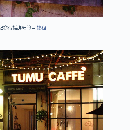
記寫得挺詳細的→
攜程