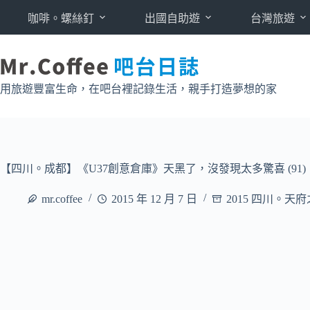
跳
咖啡。螺絲釘
出國自助遊
台灣旅遊
至
主
要
內
用旅遊豐富生命，在吧台裡記錄生活，親手打造夢想的家
容
【四川。成都】《U37創意倉庫》天黑了，沒發現太多驚喜 (91)
mr.coffee
2015 年 12 月 7 日
2015 四川。天