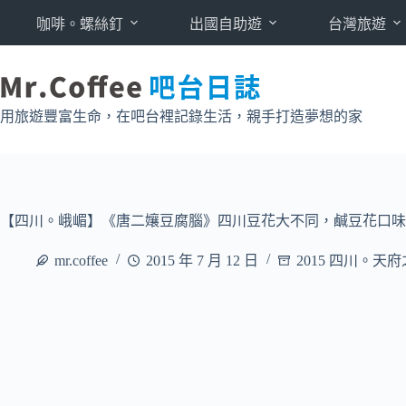
跳
咖啡。螺絲釘
出國自助遊
台灣旅遊
至
主
要
內
用旅遊豐富生命，在吧台裡記錄生活，親手打造夢想的家
容
【四川。峨嵋】《唐二孃豆腐腦》四川豆花大不同，鹹豆花口味超重
mr.coffee
2015 年 7 月 12 日
2015 四川。天