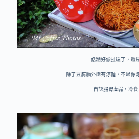
話題好像扯遠了，還
除了豆腐腦外還有涼麵，不過像
自認腸胃虛弱，冷食