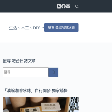
購買 濃縮咖啡冰磚
生活、木工、DIY
搜尋 吧台日誌文章
找
不
到
符
「濃縮咖啡冰磚」自行開發 獨家銷售
合
條
件