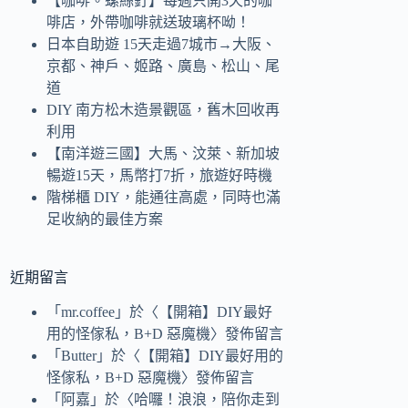
【咖啡。螺絲釘】每週只開3天的咖
啡店，外帶咖啡就送玻璃杯呦！
日本自助遊 15天走過7城市→大阪、
京都、神戶、姬路、廣島、松山、尾
道
DIY 南方松木造景觀區，舊木回收再
利用
【南洋遊三國】大馬、汶萊、新加坡
暢遊15天，馬幣打7折，旅遊好時機
階梯櫃 DIY，能通往高處，同時也滿
足收納的最佳方案
近期留言
「
mr.coffee
」於〈
【開箱】DIY最好
用的怪傢私，B+D 惡魔機
〉發佈留言
「
Butter
」於〈
【開箱】DIY最好用的
怪傢私，B+D 惡魔機
〉發佈留言
「
阿嘉
」於〈
哈囉！浪浪，陪你走到