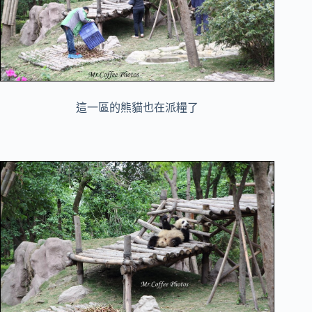
這一區的熊貓也在派糧了