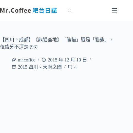
跳
至
主
要
內
容
【四川。成都】《熊貓基地》「熊貓」還是「貓熊」，
傻傻分不清楚 (93)
mr.coffee
2015 年 12 月 10 日
2015 四川。天府之國
4