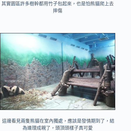
其實園區許多樹幹都用竹子包起來，也是怕熊貓爬上去
摔傷
這邊看見兩隻熊貓在室內獨處，應該是發情期到了，結
為連理成親了，頭頂頭樣子真可愛