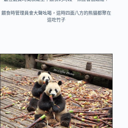
餵食時管理員會大聲吆喝，這時四面八方的熊貓都聚在
這吃竹子