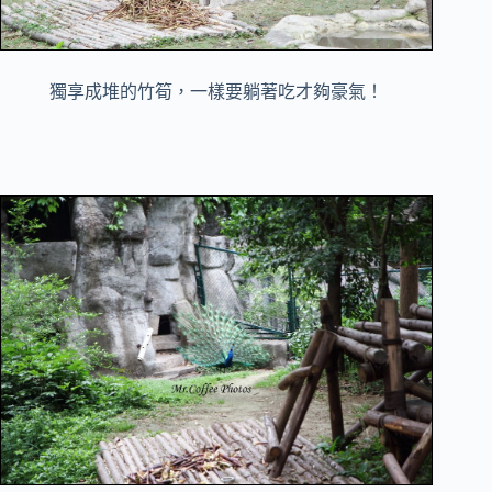
獨享成堆的竹筍，一樣要躺著吃才夠豪氣！