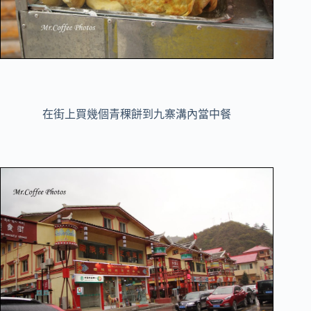
在街上買幾個青稞餅到九寨溝內當中餐