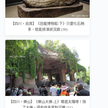
【四川。自貢】《恐龍博物館-下》只要化石夠
多，就能排演狀況劇 (30)
【四川。樂山】《樂山大佛-上》導遊太囉嗦！除
了大佛，還有許多景點可瞧 (51)