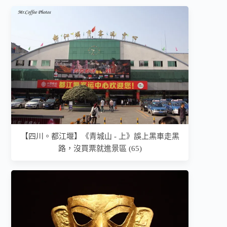
【四川。都江堰】《青城山 - 上》誤上黑車走黑
路，沒買票就進景區 (65)