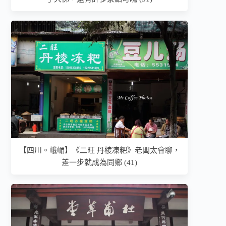
【四川。峨嵋】《二旺 丹棱凍粑》老闆太會聊，
差一步就成為同鄉 (41)