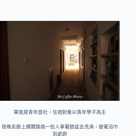
畢竟是青年旅社，住宿對象以青年學子為主
夜晚走廊上偶爾路過一些人拿著臉盆去洗澡，披著浴巾
到處跑