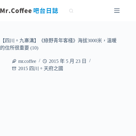
跳
至
主
要
內
容
【四川。九寨溝】《綠野青年客棧》海拔3000米，溫暖
的住所很重要 (10)
mr.coffee
2015 年 5 月 23 日
2015 四川。天府之國