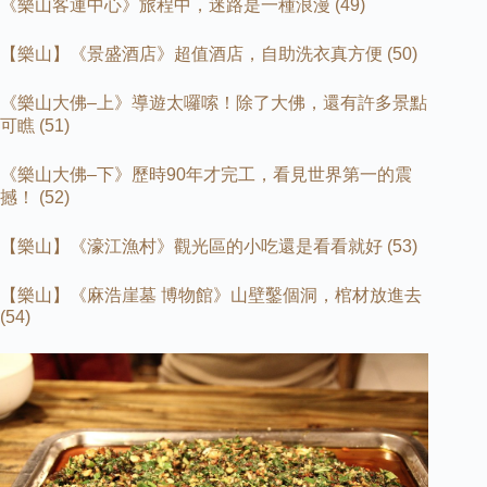
《樂山客運中心》旅程中，迷路是一種浪漫
(49)
【樂山】《景盛酒店》超值酒店，自助洗衣真方便
(50)
《樂山大佛
–
上》導遊太囉嗦！除了大佛，還有許多景點
可瞧
(51)
《樂山大佛
–
下》歷時
90
年才完工，看見世界第一的震
撼！
(52)
【樂山】《濠江漁村》觀光區的小吃還是看看就好
(53)
【樂山】《麻浩崖墓
博物館》山壁鑿個洞，棺材放進去
(54)