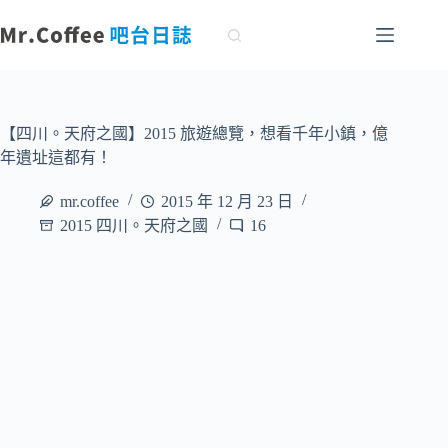
跳
至
主
要
內
容
【四川。天府之國】2015 旅遊總覽，想看千年小鎮，億
年遺址這都有！
mr.coffee
2015 年 12 月 23 日
2015 四川。天府之國
16