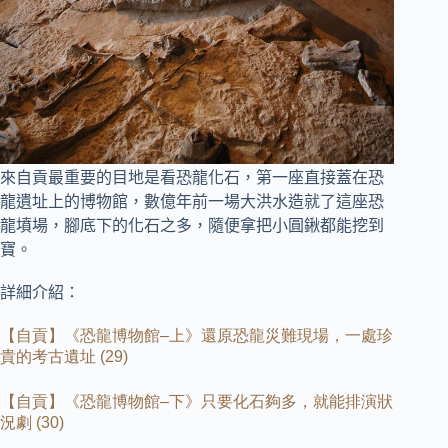
來自貢最重要的目地是看恐龍化石，第一座直接蓋在恐
龍遺址上的博物館，
數億年前一場大洪水造就了這座恐
龍墳場，腳底下的化石之多，隨便拿把小圓鍬都能挖到
寶。
詳細介紹：
【自貢】《恐龍博物館
–
上》還原恐龍災難現場，一處珍
貴的考古遺址
(29)
【自貢】《恐龍博物館
–
下》只要化石夠多，就能排演狀
況劇
(30)