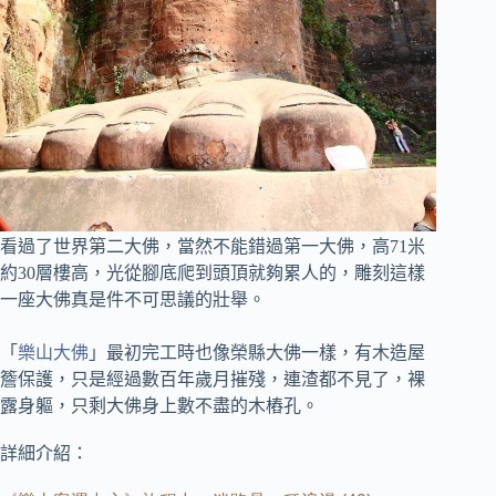
看過了世界第二大佛，當然不能錯過第一大佛，
高71米
約30層樓高，光從腳底爬到頭頂就夠累人的，雕刻這樣
一座大佛真是件不可思議的壯舉。
「
樂山大佛
」最初完工時也像榮縣大佛一樣，有木造屋
簷保護，只是經過數百年歲月摧殘，連渣都不見了，裸
露身軀，只剩大佛身上數不盡的木樁孔。
詳細介紹：