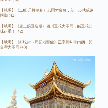
【峨嵋】《二旺
丹棱凍粑》老闆太會聊，差一步就成為
同鄉
(41)
【峨嵋】《唐二孃豆腐腦》四川豆花大不同，鹹豆花口
味超重！
(42)
【峨嵋】《好吃街→周記老麵館》正宗川味牛肉麵，與
台灣大不同
(43)