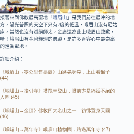
接著來到佛教最高聖地「
峨眉山
」是我們前往最冷的地
方，陽光普照的天空下只有2度的低溫，
峨眉山沒有尼姑
庵，當然也沒有滅絕師太，金庸還為此上峨眉山致歉，
哈！峨眉山有金碧輝煌的佛殿，是許多香客心中最崇高
的進香聖地。
詳細介紹：
《峨眉山→零公里售票處》山路晃呀晃，上山看猴子
(44)
《峨嵋山→接引寺》搭攬車登山，眼前盡是綿延不絕的
人潮
(45)
《峨嵋山→金頂》佛教四大名山之一，彷彿置身天國
(46)
《峨嵋山→萬年寺》峨眉山植物園，路過萬年寺
(47)