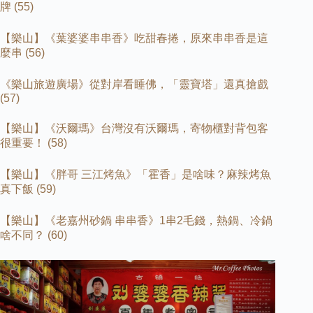
牌
(55)
【樂山】《葉婆婆串串香》吃甜春捲，原來串串香是這
麼串
(56)
《樂山旅遊廣場》從對岸看睡佛，「靈寶塔」還真搶戲
(57)
【樂山】《沃爾瑪》台灣沒有沃爾瑪，寄物櫃對背包客
很重要！
(58)
【樂山】《胖哥
三江烤魚》「霍香」是啥味？麻辣烤魚
真下飯
(59)
【樂山】《老嘉州砂鍋
串串香》
1
串
2
毛錢，熱鍋、冷鍋
啥不同？
(60)