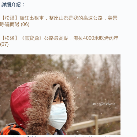
詳細介紹：
【松潘】瘋狂出租車，整座山都是我的高速公路，美景
呼嘯而過
(06)
【松潘】《雪寶鼎》公路最高點，海拔
4000
米吃烤肉串
(07)