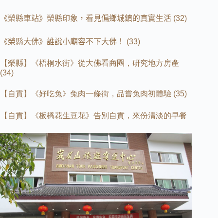
《榮縣車站》榮縣印象，看見偏鄉城鎮的真實生活
(32)
《榮縣大佛》誰說小廟容不下大佛！
(33)
【榮縣】《梧桐水街》從大佛看商圈，研究地方房產
(34)
【自貢】《好吃兔》兔肉一條街，品嘗兔肉初體驗
(35)
【自貢】《板橋花生豆花》告別自貢，來份清淡的早餐