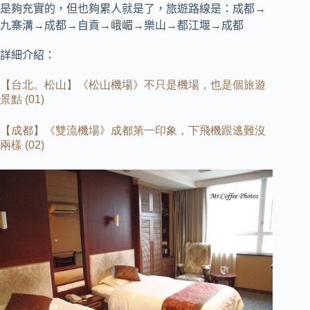
是夠充實的，但也夠累人就是了，
旅遊路線是：成都→
九寨溝→成都→自貢→峨嵋→樂山→都江堰→成都
詳細介紹：
【台北。松山】《松山機場》不只是機場，也是個旅遊
景點
(01)
【成都】《雙流機場》成都第一印象，下飛機跟逃難沒
兩樣
(02)