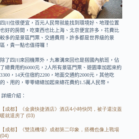
四川住很便宜，百元人民幣就能找到環境好、地理位置
也好的房間，吃東西也比上海、北京便宜許多，
花費比
較多的是景區門票、交通費用，許多都是世界級的景
區，貴一點也值得囉！
除了四川來回機票外，九寨溝來回也是搭國內航班，佔
了總費用約6000元，
2人所有景區門票、遊園車加起來約
3300，14天住宿約2200，地面交通約2000元，其他吃
的、用的，零零總總加起來總花費約1.5萬人民幣。
詳細介紹：
【成都】《金廣快捷酒店》酒店
4
小時快閃，被子還沒蓋
暖就退房了
(03)
【成都】《雙流機場》成都第二印象，搭機也像上戰場
(04)