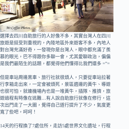
選擇去四川自助旅行的人好像不多，其實台灣人在四川
旅遊是挺受到重視的，
內陸地區外來遊客不多，內地人
對台灣充滿好奇，一發現你是台灣人，眼中都充滿了羨
慕的眼光，巴不得跟你多聊一會，尤其愛聊政治，偏偏
是我們最陌生的話題，都覺得他們懂得比我們還多 =”=
但是車站周邊黑車、旅行社就很煩人，只要從車站拉著
行李箱走出來，一定會被煩死，
景區週邊的黃牛、導遊
也很可怕，就連機場內也是一堆黃牛，插隊、推擠，旅
遊過程有時像在逃難…有人說自助旅行就像在修行，這
次出門走了一大圈，覺得自己道行提升了不少，氣度更
寬了些吧，呵呵！
14天的行程換了7處住所，走訪5處世界文化遺址，行程