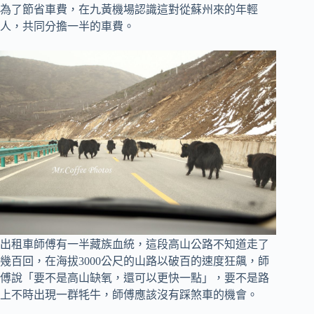
為了節省車費，在九黃機場認識這對從蘇州來的年輕
人，共同分擔一半的車費。
出租車師傅有一半藏族血統，這段高山公路不知道走了
幾百回，
在海拔3000公尺的山路以破百的速度狂飆，師
傅說「要不是高山缺氧，還可以更快一點」，要不是路
上不時出現一群牦牛，師傅應該沒有踩煞車的機會。