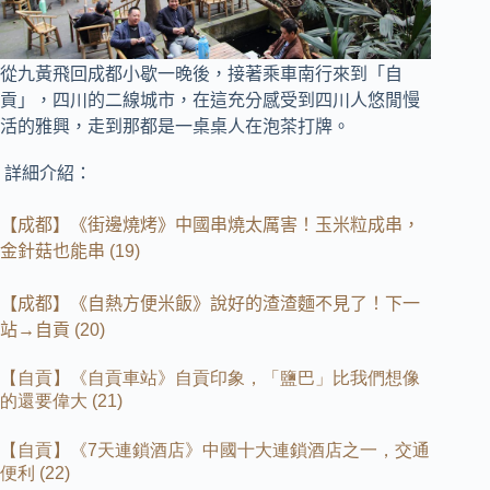
從九黃飛回成都小歇一晚後，接著乘車南行來到「自
貢」，四川的二線城市，
在這充分感受到四川人悠閒慢
活的雅興，走到那都是一桌桌人在泡茶打牌。
詳細介紹：
【成都】《街邊燒烤》中國串燒太厲害！玉米粒成串，
金針菇也能串
(19)
【成都】《自熱方便米飯》說好的渣渣麵不見了！下一
站→自貢
(20)
【自貢】《自貢車站》自貢印象，「鹽巴」比我們想像
的還要偉大
(21)
【自貢】《
7
天連鎖酒店》中國十大連鎖酒店之一，交通
便利
(22)