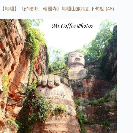
【峨嵋】《好吃街、報國寺》峨嵋山旅程劃下句點
(48)