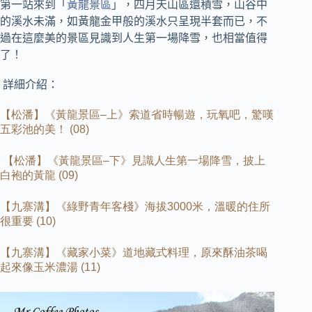
第一站來到「
黃龍景區
」，四月天山區還積雪，
山谷中
的溪水未滿，如黃龍金甲般的溪水只呈現半套而已，不
過在這麼美的景區見識到人生第一場降雪，也相當值得
了！
詳細介紹：
【松潘】《黃龍景區
–
上》索道省時暢遊，玩氧吧，驚嘆
五彩池的美！
(08)
【松潘】《黃龍景區
–
下》見識人生第一場降雪，披上
白袍的黃龍
(09)
【九寨溝】《綠野青年客棧》海拔
3000
米，溫暖的住所
很重要
(10)
【九寨溝】《藏家小菜》道地藏式料理，原來酥油茶喝
起來像玉米濃湯
(11)