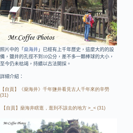
照片中的「
燊海井
」已經有上千年歷史，
這麼大的的設
備，鹽井的孔徑不到10公分，差不多一顆棒球的大小，
至今仍未枯竭，持續以古法開採。
詳細介紹：
【自貢】《燊海井》千年鹽井看見古人千年來的辛勞
(31)
【自貢】燊海井瞎逛，逛到不該去的地方
>_< (31)