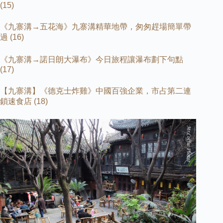
(15)
《九寨溝→五花海》九寨溝精華地帶，匆匆趕場簡單帶
過
(16)
《九寨溝→諾日朗大瀑布》今日旅程讓瀑布劃下句點
(17)
【九寨溝】《德克士炸雞》中國百強企業，市占第二連
鎖速食店
(18)