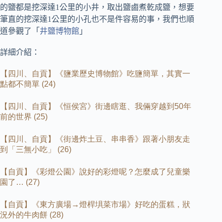
的鹽都是挖深達1公里的小井，取出鹽鹵煮乾成鹽，想要
筆直的挖深達1公里的小孔也不是件容易的事，我們也順
道參觀了「
井鹽博物館
」
詳細介紹：
【四川、自貢】《鹽業歷史博物館》吃鹽簡單，其實一
點都不簡單
(24)
【四川、自貢】《恒侯宮》街邊瞎逛、我倆穿越到
50
年
前的世界
(25)
【四川、自貢】《街邊炸土豆、串串香》跟著小朋友走
到「三無小吃」
(26)
【自貢】《彩燈公園》說好的彩燈呢？怎麼成了兒童樂
園了
… (27)
【自貢】《東方廣場→燈桿埧菜市場》好吃的蛋糕，狀
況外的牛肉餅
(28)