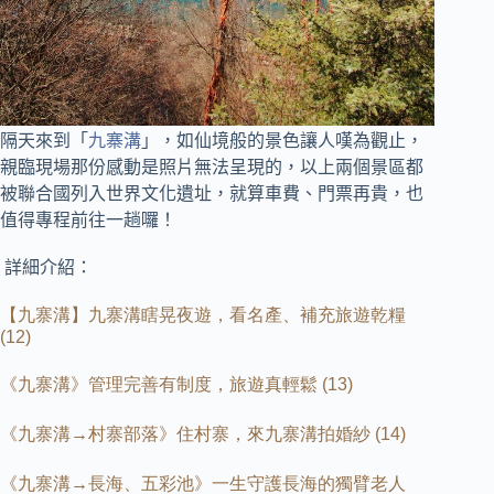
隔天來到「
九寨溝
」，如仙境般的景色讓人嘆為觀止，
親臨現場那份感動是照片無法呈現的，
以上兩個景區都
被聯合國列入世界文化遺址，就算車費、門票再貴，也
值得專程前往一趟囉！
詳細介紹：
【九寨溝】九寨溝瞎晃夜遊，看名產、補充旅遊乾糧
(12)
《九寨溝》管理完善有制度，旅遊真輕鬆
(13)
《九寨溝→村寨部落》住村寨，來九寨溝拍婚紗
(14)
《九寨溝→長海、五彩池》一生守護長海的獨臂老人