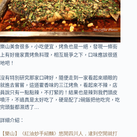
樂山美食很多，小吃便宜，烤魚也是一絕，發現一條街
上有好幾家賣烤魚料理，
相互競爭之下，口味應該很道
地吧！
沒有特別研究那家口碑好，隨便走到一家看起來順眼的
就進去嘗嘗，
這道霍香味的三江烤魚，看起來不辣，店
員說只有一點點辣，不打緊的！
結果也是辣到我們頭皮
噴汗，不過真是太好吃了，硬是配了2碗飯把他吃完，吃
完頭髮都濕透了…
詳細介紹：
【樂山】《紅油炒手紹麵》悠閒四川人，逮到空閒就打