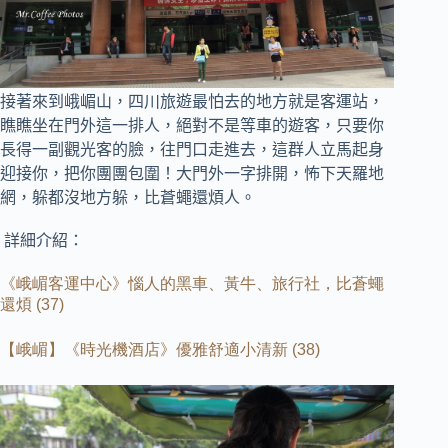
接著來到峨嵋山，四川旅遊最怕去的地方就是客運站，
瞧瞧坐在門外這一排人，絕對不是等車的遊客，
只要你
長得一副觀光客的臉，往門口走進去，這群人立馬起身
迎接你，把你團團包圍！大門外一字排開，怖下天羅地
網，躲都沒地方躲，比蒼蠅還煩人。
詳細介紹：
《峨嵋客運中心》惱人的黑車、黃牛、旅行社，比蒼蠅
還煩
(37)
【峨嵋】《時光機酒店》優雅舒適小清新
(38)