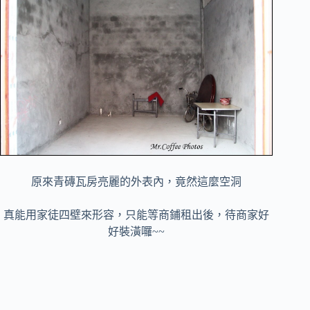
原來青磚瓦房亮麗的外表內，竟然這麼空洞
真能用家徒四壁來形容，只能等商鋪租出後，待商家好
好裝潢囉~~