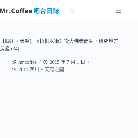
跳
至
主
要
內
容
【四川。榮縣】《梧桐水街》從大佛看商圈，研究地方
房產 (34)
mr.coffee
2015 年 7 月 1 日
2015 四川。天府之國