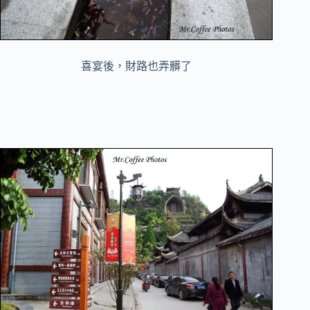
喜宴後，財路也弄髒了