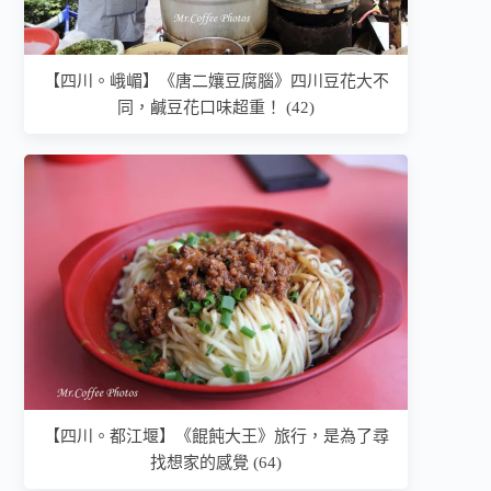
【四川。峨嵋】《唐二孃豆腐腦》四川豆花大不
同，鹹豆花口味超重！ (42)
【四川。都江堰】《餛飩大王》旅行，是為了尋
找想家的感覺 (64)