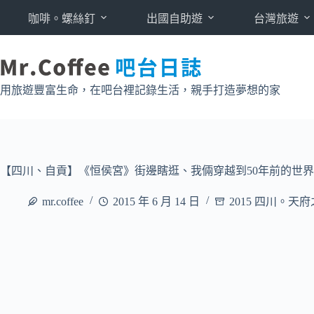
跳
咖啡。螺絲釘
出國自助遊
台灣旅遊
至
主
要
內
用旅遊豐富生命，在吧台裡記錄生活，親手打造夢想的家
容
【四川、自貢】《恒侯宮》街邊瞎逛、我倆穿越到50年前的世界 (
mr.coffee
2015 年 6 月 14 日
2015 四川。天