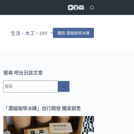
購買 濃縮咖啡冰磚
生活、木工、DIY
搜尋 吧台日誌文章
找
不
到
符
「濃縮咖啡冰磚」自行開發 獨家銷售
合
條
件