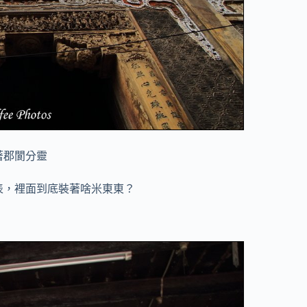
著郡閬分靈
表，裡面到底裝著啥米東東？