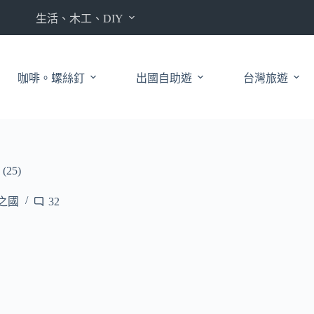
生活、木工、DIY
咖啡。螺絲釘
出國自助遊
台灣旅遊
25)
府之國
32