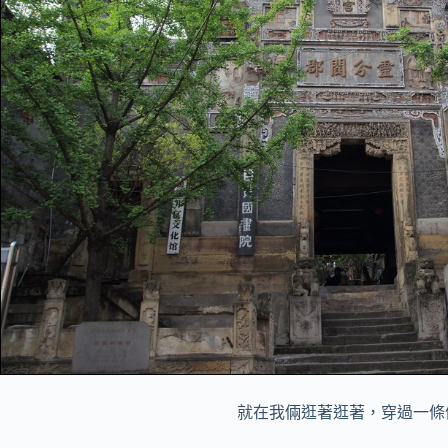
就在我倆逛著逛著，穿過一條