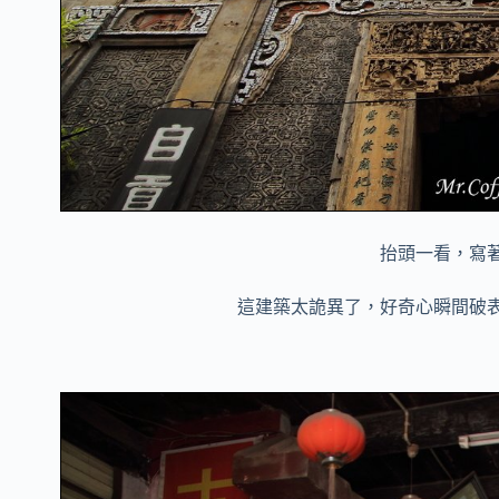
抬頭一看，寫
這建築太詭異了，好奇心瞬間破