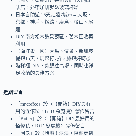
【咖啡。螺絲釘】每週只開3天的咖
啡店，外帶咖啡就送玻璃杯呦！
日本自助遊 15天走過7城市→大阪、
京都、神戶、姬路、廣島、松山、尾
道
DIY 南方松木造景觀區，舊木回收再
利用
【南洋遊三國】大馬、汶萊、新加坡
暢遊15天，馬幣打7折，旅遊好時機
階梯櫃 DIY，能通往高處，同時也滿
足收納的最佳方案
近期留言
「
mr.coffee
」於〈
【開箱】DIY最好
用的怪傢私，B+D 惡魔機
〉發佈留言
「
Butter
」於〈
【開箱】DIY最好用的
怪傢私，B+D 惡魔機
〉發佈留言
「
阿嘉
」於〈
哈囉！浪浪，陪你走到