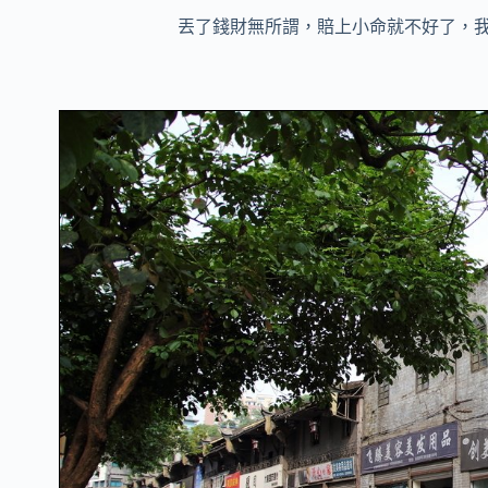
丟了錢財無所謂，賠上小命就不好了，