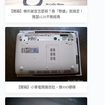
【開箱】喇叭破音怎麼辦？換「懸邊」就搞定！
雅瑟s520不敗經典
【開箱】小筆電開腸剖肚，換SSD硬碟