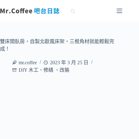
跳
至
主
要
內
容
雙床間臥房，自製北歐風床架，三根角材就能輕鬆完
成！
mr.coffee
2023 年 3 月 25 日
DIY 木工、修繕 、改裝