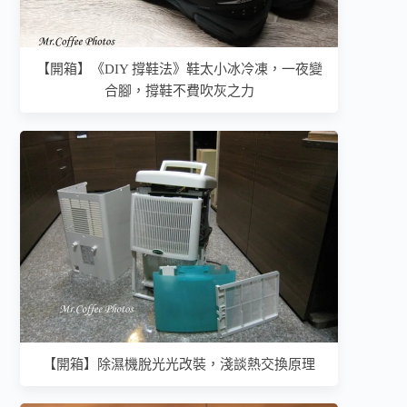
【開箱】《DIY 撐鞋法》鞋太小冰冷凍，一夜變
合腳，撐鞋不費吹灰之力
【開箱】除濕機脫光光改裝，淺談熱交換原理