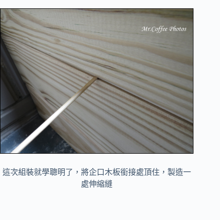
這次組裝就學聰明了，將企口木板銜接處頂住，製造一
處伸縮縫