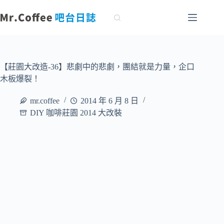
跳
至
主
要
內
容
【莊園大改造-36】悲劇中的悲劇，團結就是力量，企口
木板爆裂！
mr.coffee
2014 年 6 月 8 日
DIY 咖啡莊園 2014 大改裝