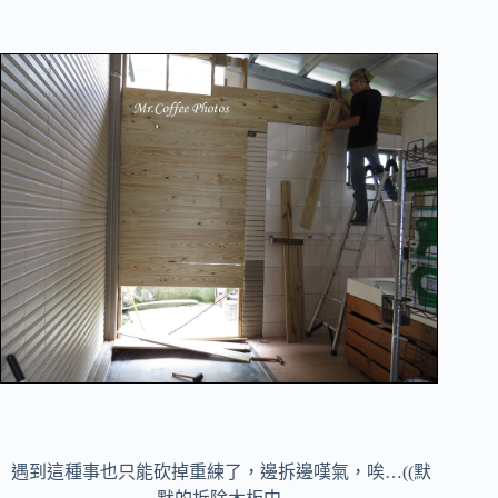
遇到這種事也只能砍掉重練了，邊拆邊嘆氣，唉…((
默