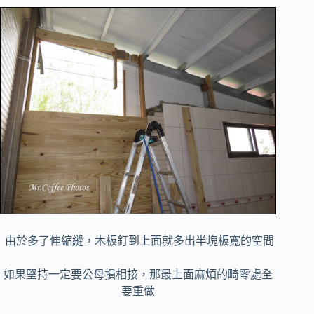
由於多了伸縮縫，木板釘到上面就多出半塊板寬的空間
如果堅持一定要公母損相接，那最上面麻煩的畸零處全
要重做