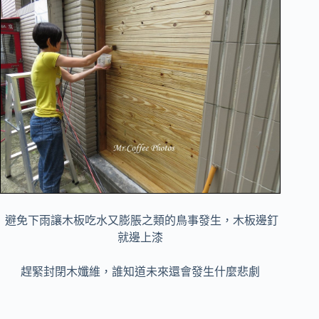
避免下雨讓木板吃水又膨脹之類的鳥事發生，木板邊釘
就邊上漆
趕緊封閉木孅維，誰知道未來還會發生什麼悲劇