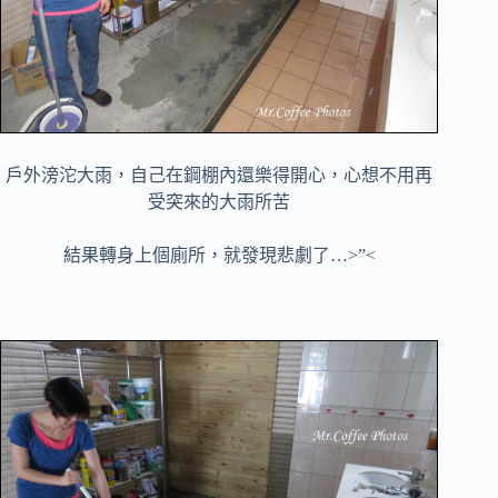
戶外滂沱大雨，自己在鋼棚內還樂得開心，心想不用再
受突來的大雨所苦
結果轉身上個廁所，就發現悲劇了…>”<