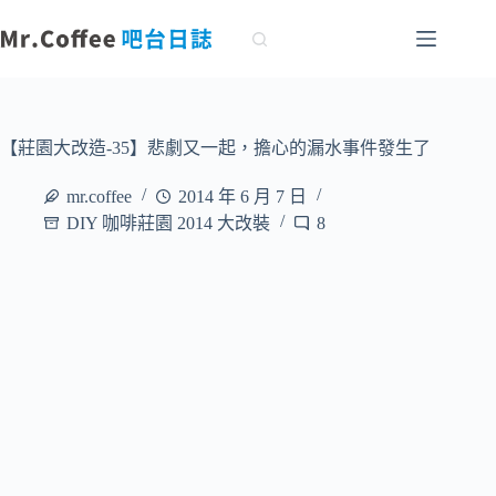
跳
至
主
要
內
容
【莊園大改造-35】悲劇又一起，擔心的漏水事件發生了
mr.coffee
2014 年 6 月 7 日
DIY 咖啡莊園 2014 大改裝
8