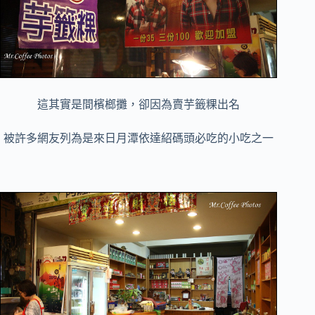
這其實是間檳榔攤，卻因為賣芋籤粿出名
被許多網友列為是來日月潭依達紹碼頭必吃的小吃之一