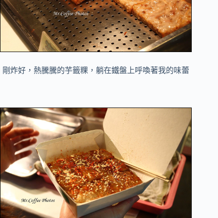
剛炸好，熱騰騰的芋籤粿，躺在鐵盤上呼喚著我的味蕾