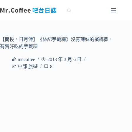
跳
至
主
要
內
容
【南投。日月潭】《林記芋籤粿》沒有辣妹的檳榔攤，
有賣好吃的芋籤粿
mr.coffee
2013 年 3 月 6 日
中部 旅遊
8