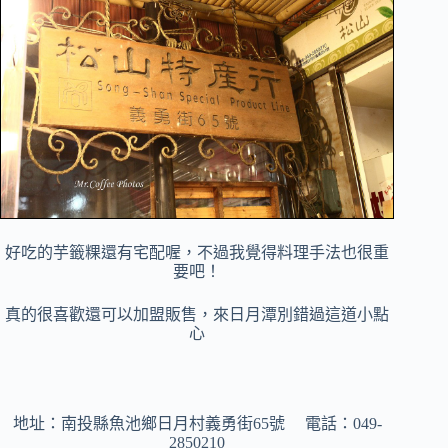
好吃的芋籤粿還有宅配喔，
不過我覺得料理手法也很重
要吧！
真的很喜歡還可以加盟販售，來日月潭別錯過這道小點
心
地址：南投縣魚池鄉日月村義勇街65號
電話：049-
2850210