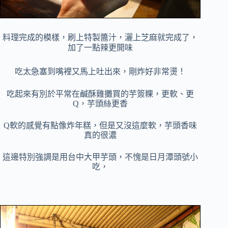
料理完成的模樣，刷上特製醬汁，灑上芝麻就完成了，
加了一點辣更開味
吃太急塞到嘴裡又馬上吐出來，
剛炸好非常燙！
吃起來有別於平常在鹹酥雞攤買的芋簽粿，更軟、更
Q，芋頭絲更香
Q軟的感覺有點像炸年糕，但是又沒這麼軟，芋頭香味
真的很濃
這邊特別強調是用台中大甲芋頭，不愧是日月潭頭號小
吃，