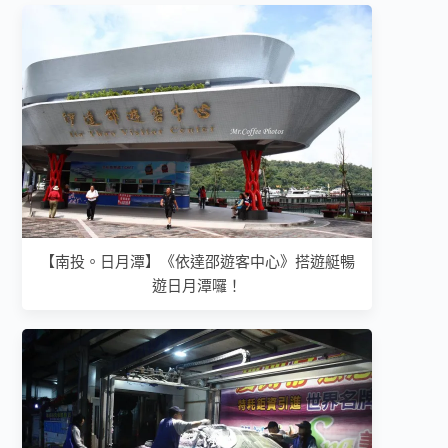
【南投。日月潭】《依達邵遊客中心》搭遊艇暢
遊日月潭囉！