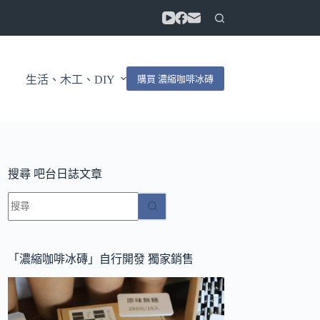
購買 濃縮咖啡冰磚
生活、木工、DIY
搜尋 吧台日誌文章
找
不
到
符
「濃縮咖啡冰磚」自行開發 獨家銷售
合
條
件