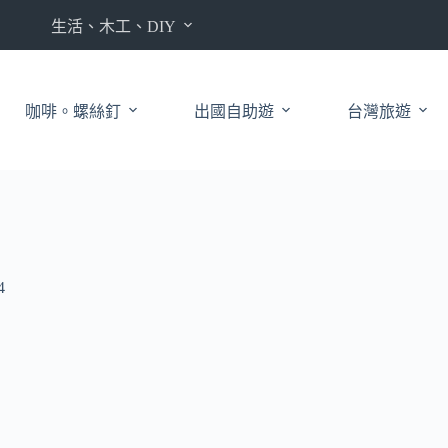
生活、木工、DIY
咖啡。螺絲釘
出國自助遊
台灣旅遊
4