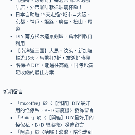
【咖啡。螺絲釘】每週只開3天的咖
啡店，外帶咖啡就送玻璃杯呦！
日本自助遊 15天走過7城市→大阪、
京都、神戶、姬路、廣島、松山、尾
道
DIY 南方松木造景觀區，舊木回收再
利用
【南洋遊三國】大馬、汶萊、新加坡
暢遊15天，馬幣打7折，旅遊好時機
階梯櫃 DIY，能通往高處，同時也滿
足收納的最佳方案
近期留言
「
mr.coffee
」於〈
【開箱】DIY最好
用的怪傢私，B+D 惡魔機
〉發佈留言
「
Butter
」於〈
【開箱】DIY最好用的
怪傢私，B+D 惡魔機
〉發佈留言
「
阿嘉
」於〈
哈囉！浪浪，陪你走到