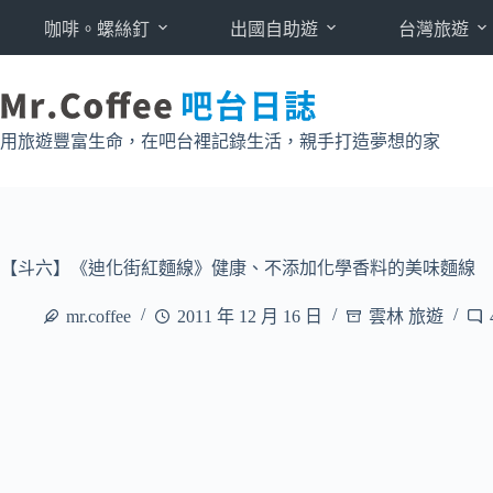
跳
咖啡。螺絲釘
出國自助遊
台灣旅遊
至
主
要
內
用旅遊豐富生命，在吧台裡記錄生活，親手打造夢想的家
容
【斗六】《迪化街紅麵線》健康、不添加化學香料的美味麵線
mr.coffee
2011 年 12 月 16 日
雲林 旅遊