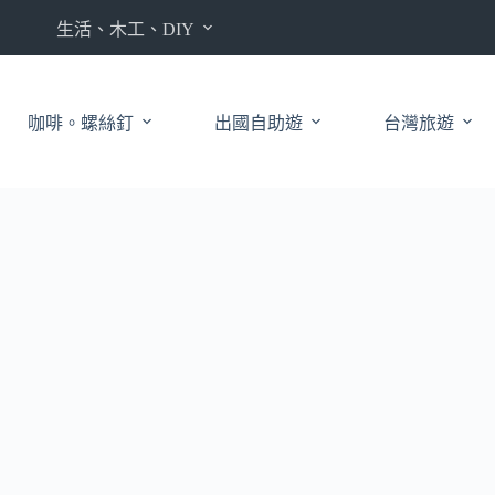
生活、木工、DIY
咖啡。螺絲釘
出國自助遊
台灣旅遊