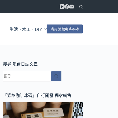
購買 濃縮咖啡冰磚
生活、木工、DIY
搜尋 吧台日誌文章
找
不
到
符
「濃縮咖啡冰磚」自行開發 獨家銷售
合
條
件