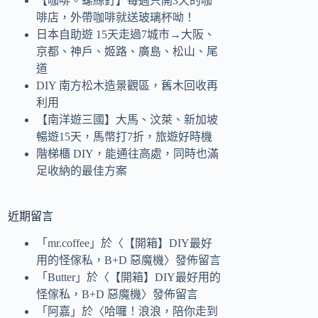
【咖啡。螺絲釘】每週只開3天的咖
啡店，外帶咖啡就送玻璃杯呦！
日本自助遊 15天走過7城市→大阪、
京都、神戶、姬路、廣島、松山、尾
道
DIY 南方松木造景觀區，舊木回收再
利用
【南洋遊三國】大馬、汶萊、新加坡
暢遊15天，馬幣打7折，旅遊好時機
階梯櫃 DIY，能通往高處，同時也滿
足收納的最佳方案
近期留言
「
mr.coffee
」於〈
【開箱】DIY最好
用的怪傢私，B+D 惡魔機
〉發佈留言
「
Butter
」於〈
【開箱】DIY最好用的
怪傢私，B+D 惡魔機
〉發佈留言
「
阿嘉
」於〈
哈囉！浪浪，陪你走到