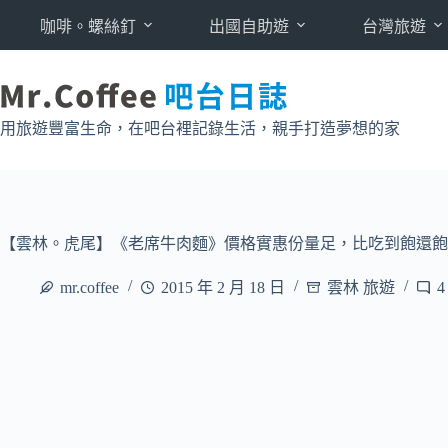
跳
咖啡。螺絲釘
出國自助遊
台灣旅遊
至
主
要
內
用旅遊豐富生命，在吧台裡記錄生活，親手打造夢想的家
容
【雲林。虎尾】《老席牛肉麵》價格實惠份量足，比吃到飽還飽
mr.coffee
2015 年 2 月 18 日
雲林 旅遊
4