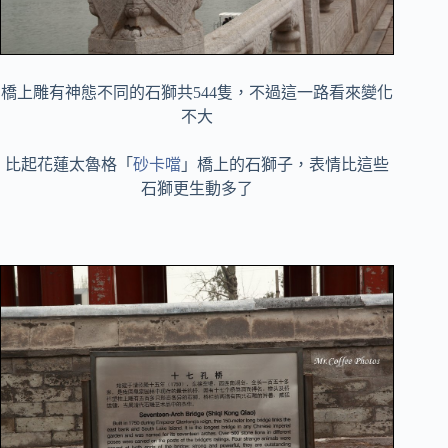
橋上雕有神態不同的石獅共544隻，不過這一路看來變化
不大
比起花蓮太魯格「
砂卡噹
」橋上的石獅子，表情比這些
石獅更生動多了