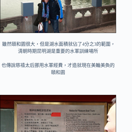
雖然頤和園很大，但是湖水面積就佔了4分之3的範圍，
清朝時期昆明湖是重要的水軍訓練場所
也傳說慈禧太后挪用水軍經費，才造就現在美輪美奐的
頤和園