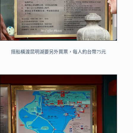
搭船橫渡昆明湖要另外買票，每人約台幣75元