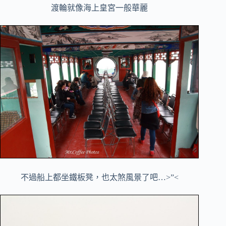
渡輪就像海上皇宮一般華麗
不過船上都坐鐵板凳，也太煞風景了吧…>”<