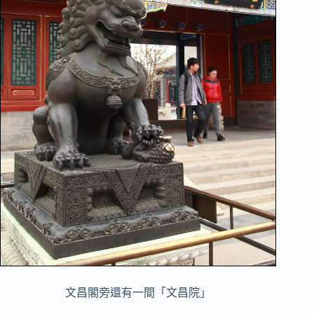
文昌閣旁還有一間「文昌院」