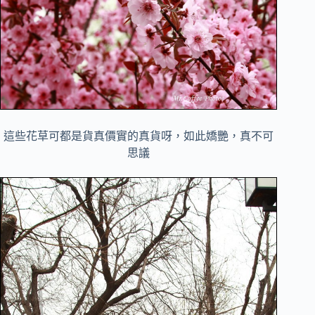
這些花草可都是貨真價實的真貨呀，如此嬌艷，真不可
思議