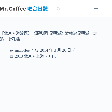
跳
至
主
要
內
容
【北京。海淀區】《頤和園-昆明湖》渡輪遊昆明湖，走
過十七孔橋
mr.coffee
2014 年 3 月 26 日
2013 北京。上海
8