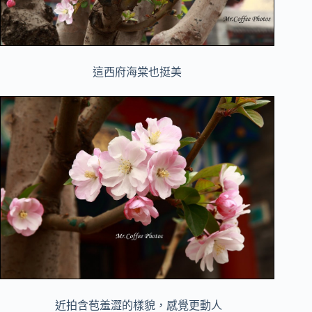
這西府海棠也挺美
近拍含苞羞澀的樣貌，感覺更動人