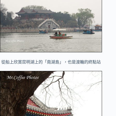
從船上欣賞昆明湖上的「南湖島」，也是渡輪的終點站