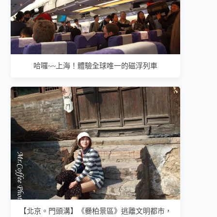
哈囉~~上海！體驗全球唯一的磁浮列車
【北京。門頭溝】《爨柏景區》逃離文明都市，