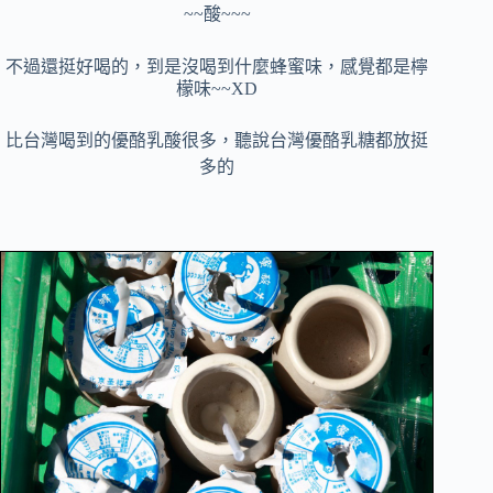
~~酸~~~
不過還
挺好喝的，到是沒喝到什麼蜂蜜味，感覺都是檸
檬味~~XD
比台灣喝到的優酪乳酸很多，聽說台灣優酪乳糖都放挺
多的