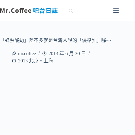
跳
至
主
要
內
容
「蜂蜜酸奶」差不多就是台灣人說的「優酪乳」囉~~
mr.coffee
2013 年 6 月 30 日
2013 北京。上海