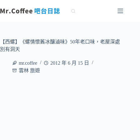
跳
至
主
要
內
容
【西螺】《螺情懷舊冰釀滷味》50年老口味，老屋深處
別有洞天
mr.coffee
2012 年 6 月 15 日
雲林 旅遊