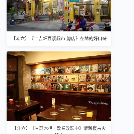
【斗六】《二吉軒豆漿超市 總店》在地的好口味
【斗六】《甘蔗木桶 - 歇業改裝中》懷舊復古火