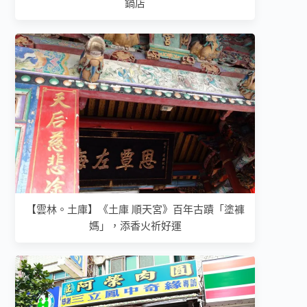
鍋店
【雲林。土庫】《土庫 順天宮》百年古蹟「塗褲
媽」，添香火祈好運