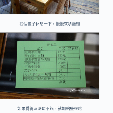
找個位子休息一下，慢慢來啃雞翅
如果覺得滷味還不錯，就加點些來吃