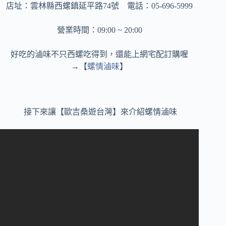
店址：雲林縣西螺鎮延平路74號 電話：05-696-5999
營業時間：09:00 ~ 20:00
好吃的滷味不只西螺吃得到，還能上網宅配訂購喔
→【
螺情滷味
】
接下來讓【歐吉桑遊台灣】來介紹螺情滷味