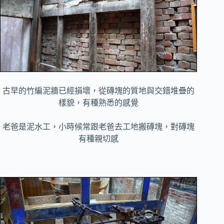
古早的竹編泥牆已經損壞，從磚塊的質地與交錯堆疊的
樣貌，有種熟悉的感覺
老爸是泥水工，小時候常跟老爸去工地搬磚塊，對磚塊
有種親切感