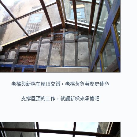
老樑與新樑在屋頂交錯，老樑背負著歷史使命
支撐屋頂的工作，就讓新樑來承擔吧