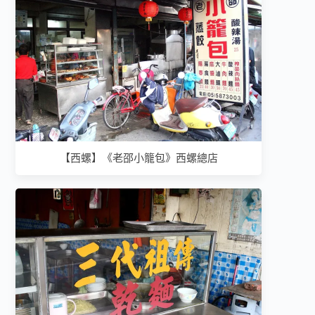
【西螺】《老邵小籠包》西螺總店