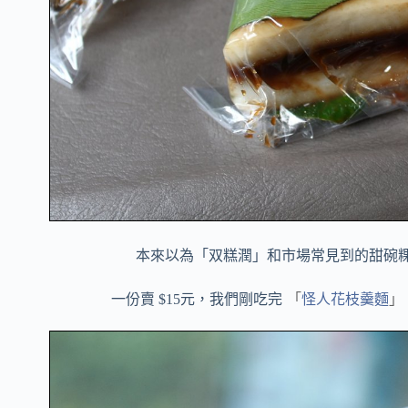
本來以為「双糕潤」和市場常見到的甜碗
一份賣 $15元，我們剛吃完
「
怪人花枝羹麵
」