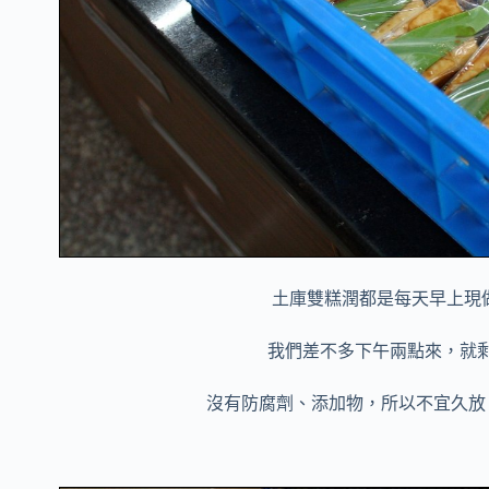
土庫雙糕潤都是每天早上現
我們差不多下午兩點來，就
沒有防腐劑、添加物，所以不宜久放