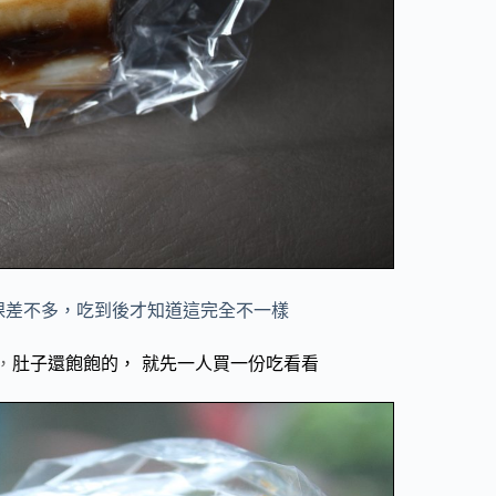
粿差不多，吃到後才知道這完全不一樣
，
肚子還飽飽的，
就先一人買一份吃看看