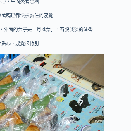
點心，中間夾著黑糖
咬著嘴巴都快被黏住的感覺
，外面的葉子是「月桃葉」，有股淡淡的清香
小點心，感覺很特別