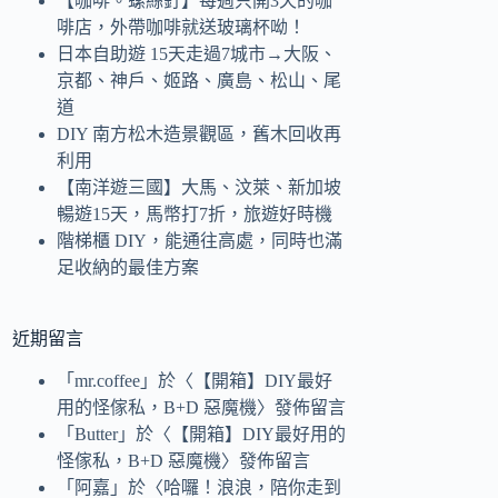
【咖啡。螺絲釘】每週只開3天的咖
啡店，外帶咖啡就送玻璃杯呦！
日本自助遊 15天走過7城市→大阪、
京都、神戶、姬路、廣島、松山、尾
道
DIY 南方松木造景觀區，舊木回收再
利用
【南洋遊三國】大馬、汶萊、新加坡
暢遊15天，馬幣打7折，旅遊好時機
階梯櫃 DIY，能通往高處，同時也滿
足收納的最佳方案
近期留言
「
mr.coffee
」於〈
【開箱】DIY最好
用的怪傢私，B+D 惡魔機
〉發佈留言
「
Butter
」於〈
【開箱】DIY最好用的
怪傢私，B+D 惡魔機
〉發佈留言
「
阿嘉
」於〈
哈囉！浪浪，陪你走到