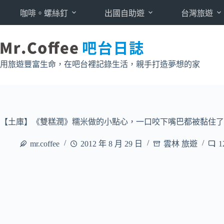
跳
咖啡。螺絲釘
出國自助遊
台灣旅遊
至
主
要
內
用旅遊豐富生命，在吧台裡記錄生活，親手打造夢想的家
容
【土庫】《雙糕潤》糯米做的小點心，一口咬下嘴巴都被黏住了
mr.coffee
2012 年 8 月 29 日
雲林 旅遊
1