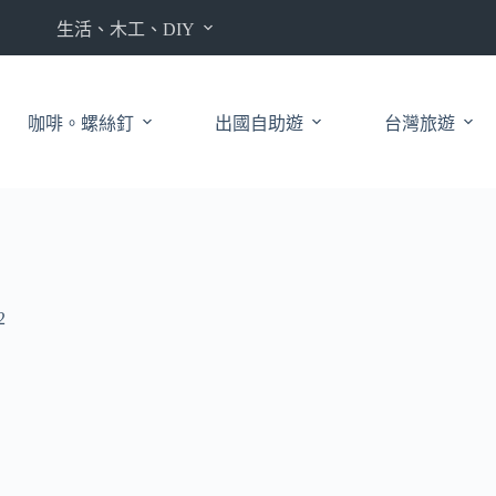
生活、木工、DIY
咖啡。螺絲釘
出國自助遊
台灣旅遊
2