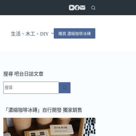
購買 濃縮咖啡冰磚
生活、木工、DIY
搜尋 吧台日誌文章
找
不
到
符
「濃縮咖啡冰磚」自行開發 獨家銷售
合
條
件