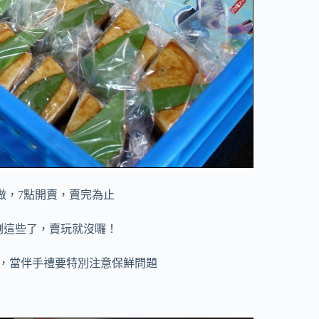
做，7點開賣，賣完為止
剩這些了，賣玩就沒囉！
，
當伴手禮要特別注意保鮮問題